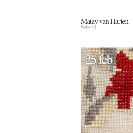
Matzy van Harten
Welkom!
25 feb