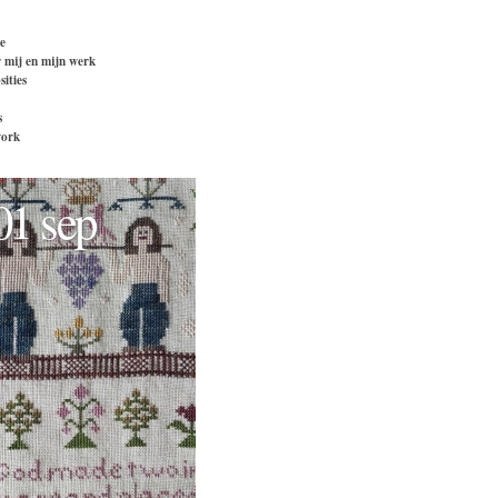
e
 mij en mijn werk
ities
s
ork
01 sep