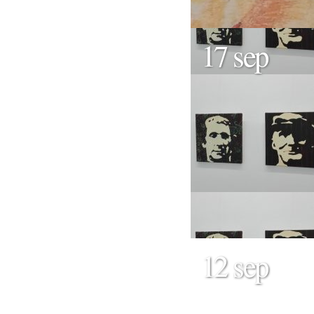
17 sep
12 sep