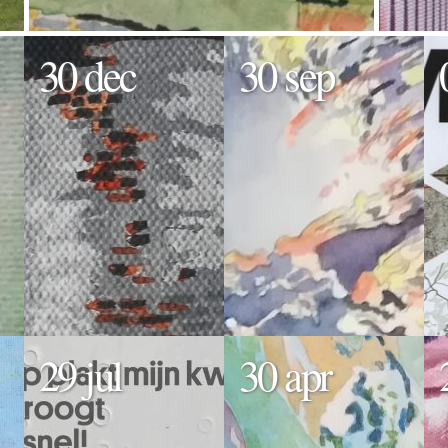
30 dec
30 sep
29 jul
30 apr