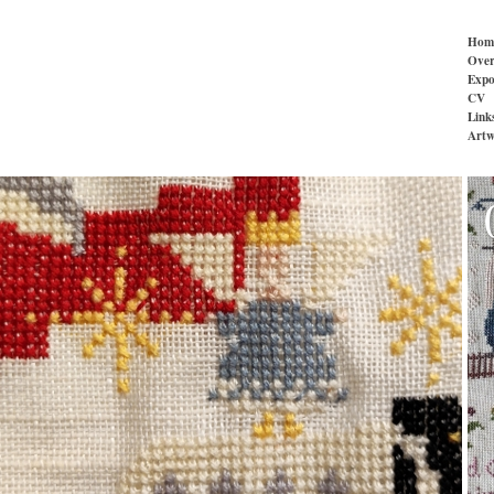
Hom
Over
Expos
CV
Link
Artw