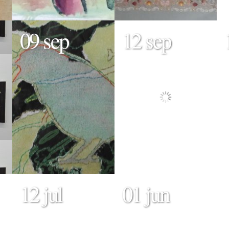
09 sep
12 sep
12 jul
01 jun